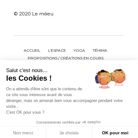
© 2020 Le milieu
ACCUEIL
L’ESPACE
YOGA
TÉHIMA
PROPOSITIONS / CRÉATIONS EN COURS
ATELIERS / CONFÉRENCES / STAGES
Salut c'est nous...
ÉVÈNEMENTS PASSÉS
AGENDA
LARA BRUHL
les Cookies !
CONTACT
BIBLIOGRAPHIE
PRESSE
On a attendu d'être sûrs que le contenu de
LIENS UTILES
CRÉDITS
MENTIONS LÉGALES
ce site vous intéresse avant de vous
déranger, mais on aimerait bien vous accompagner pendant votre
Suivez-nous
visite...
C'est OK pour vous ?
Consentements certifiés par
Non merci
Je choisis
OK pour moi