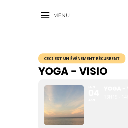
MENU
CECI EST UN ÉVÈNEMENT RÉCURRENT
YOGA - VISIO
LUN
YOGA - 
04
13H15 - 1
JAN