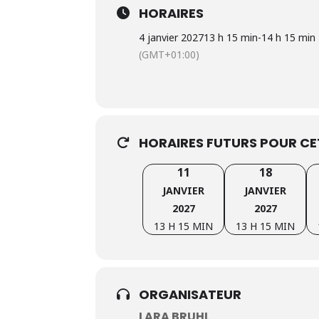
HORAIRES
4 janvier 2027
13 h 15 min
-
14 h 15 min
(GMT+01:00)
HORAIRES FUTURS POUR C
11
18
JANVIER
JANVIER
2027
2027
13 H 15 MIN
13 H 15 MIN
ORGANISATEUR
LARA BRUHL