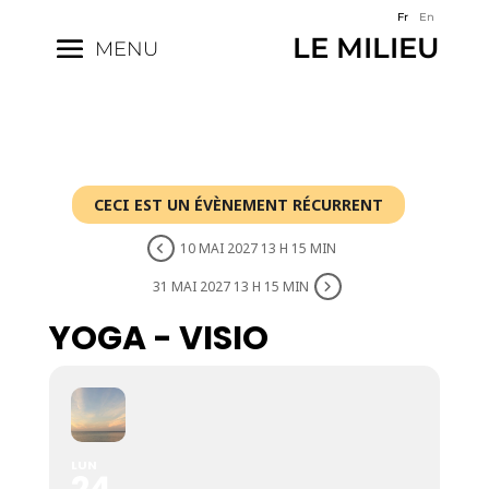
Fr
En
LE MILIEU
MENU
CECI EST UN ÉVÈNEMENT RÉCURRENT
10 MAI 2027 13 H 15 MIN
31 MAI 2027 13 H 15 MIN
YOGA - VISIO
LUN