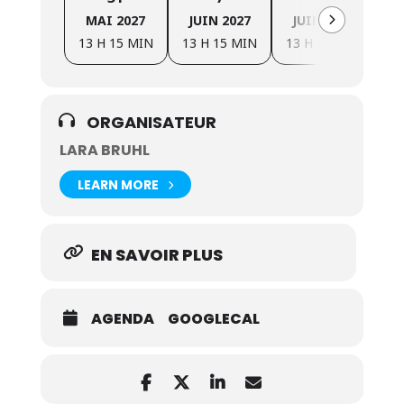
MAI 2027
JUIN 2027
JUIN 2027
J
13 H 15 MIN
13 H 15 MIN
13 H 15 MIN
13
ORGANISATEUR
LARA BRUHL
LEARN MORE
EN SAVOIR PLUS
AGENDA
GOOGLECAL