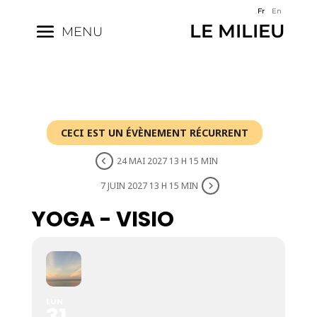
Fr
En
LE MILIEU
MENU
CECI EST UN ÉVÈNEMENT RÉCURRENT
24 MAI 2027 13 H 15 MIN
7 JUIN 2027 13 H 15 MIN
YOGA - VISIO
LUN