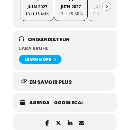
JUIN 2027
JUIN 2027
JUIN 2027
J
13 H 15 MIN
13 H 15 MIN
13 H 15 MIN
13
ORGANISATEUR
LARA BRUHL
LEARN MORE
EN SAVOIR PLUS
AGENDA
GOOGLECAL