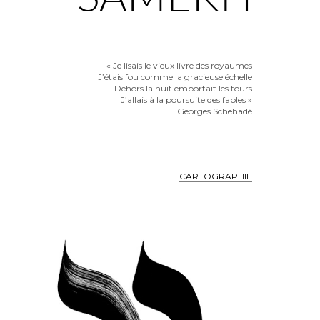
« Je lisais le vieux livre des royaumes
J’étais fou comme la gracieuse échelle
Dehors la nuit emportait les tours
J’allais à la poursuite des fables »
Georges Schehadé
CARTOGRAPHIE