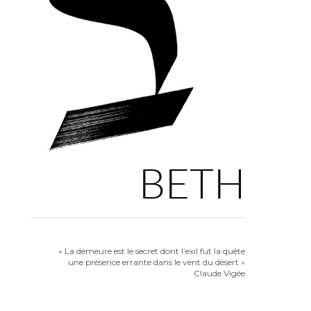
BETH
« La demeure est le secret dont l’exil fut la quête
une présence errante dans le vent du désert »
Claude Vigée