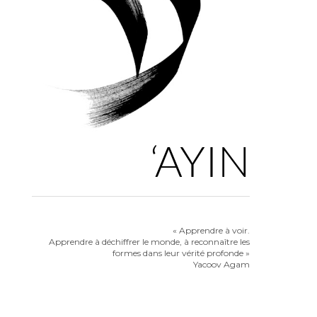
‘AYIN
« Apprendre à voir.
Apprendre à déchiffrer le monde, à reconnaître les
formes dans leur vérité profonde »
Yacoov Agam