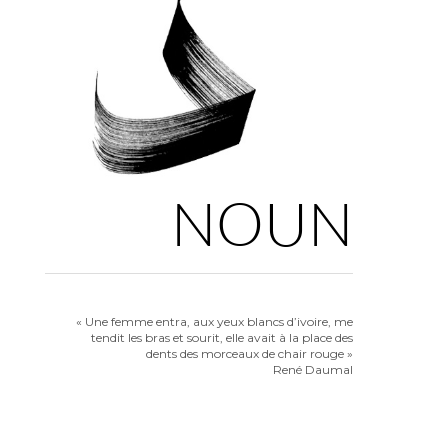
NOUN
« Une femme entra, aux yeux blancs d’ivoire, me
tendit les bras et sourit, elle avait à la place des
dents des morceaux de chair rouge »
René Daumal