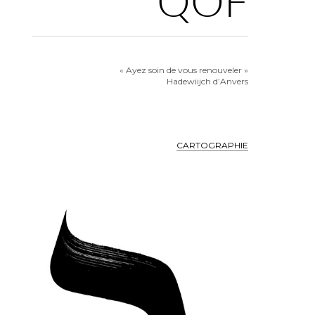
QOF
« Ayez soin de vous renouveler »
Hadewiijch d’Anvers
CARTOGRAPHIE