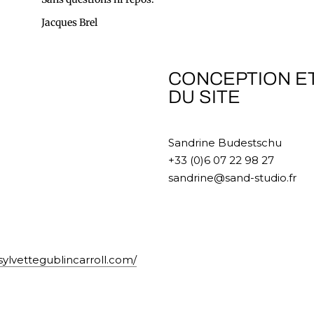
Jacques Brel
CONCEPTION ET
DU SITE
Sandrine Budestschu
+33 (0)6 07 22 98 27
sandrine@sand-studio.fr
sylvettegublincarroll.com/