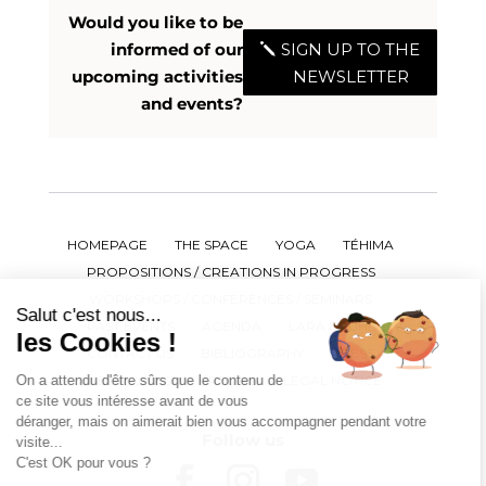
Would you like to be
informed of our
SIGN UP TO THE
upcoming activities
NEWSLETTER
and events?
HOMEPAGE
THE SPACE
YOGA
TÉHIMA
PROPOSITIONS / CREATIONS IN PROGRESS
WORKSHOPS / CONFERENCES / SEMINARS
Salut c'est nous...
PAST EVENTS
AGENDA
LARA BRUHL
les Cookies !
CONTACT US
BIBLIOGRAPHY
PRESS
USEFUL LINKS
CREDITS
LEGAL NOTICE
On a attendu d'être sûrs que le contenu de
ce site vous intéresse avant de vous
déranger, mais on aimerait bien vous accompagner pendant votre
Follow us
visite...
C'est OK pour vous ?