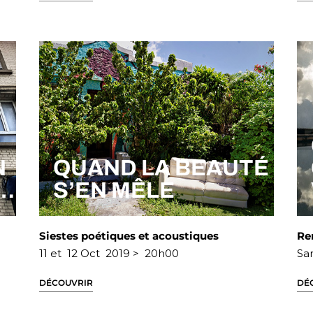
N
QUAND LA BEAUTÉ
)…
S’EN MÊLE
Siestes poétiques et acoustiques
Re
11 et 12 Oct 2019 > 20h00
Sa
DÉCOUVRIR
DÉ