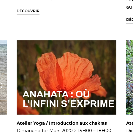
au
DÉCOUVRIR
DÉ
:
ANAHATA : OÙ
L’INFINI S’EXPRIME
Atelier Yoga / Introduction aux chakras
At
Dimanche 1er Mars 2020 > 15H00 – 18H00
Di