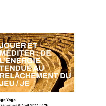
JOUER ET
MÉDITER : DE
L’ÉNERGIE
TENDUE AU
RELÂCHEMENT DU
JEU / JE
age Yoga
Vendredi 8 Avril 2022 – 17h