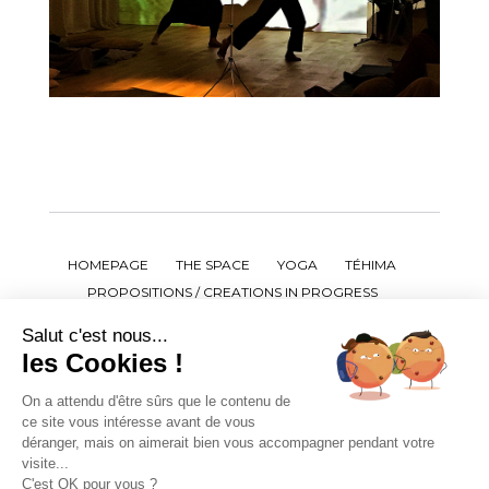
HOMEPAGE
THE SPACE
YOGA
TÉHIMA
PROPOSITIONS / CREATIONS IN PROGRESS
WORKSHOPS / CONFERENCES / SEMINARS
Salut c'est nous...
PAST EVENTS
AGENDA
LARA BRUHL
les Cookies !
CONTACT US
BIBLIOGRAPHY
PRESS
On a attendu d'être sûrs que le contenu de
USEFUL LINKS
CREDITS
LEGAL NOTICE
ce site vous intéresse avant de vous
déranger, mais on aimerait bien vous accompagner pendant votre
Follow us
visite...
C'est OK pour vous ?